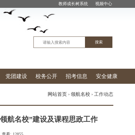
教师成长树系统
视频中心
搜索
党团建设
校务公开
招考信息
安全健康
网站首页
›
领航名校
›
工作动态
领航名校”建设及课程思政工作
查看:
12855