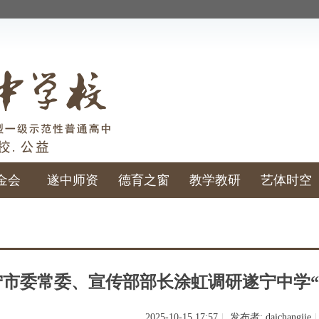
金会
遂中师资
德育之窗
教学教研
艺体时空
宁市委常委、宣传部部长涂虹调研遂宁中学“
2025-10-15 17:57
|
发布者:
daichangjie
|