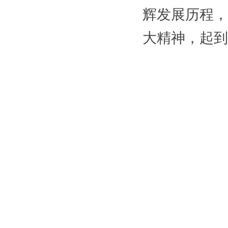
辉发展历程，
大精神，起到