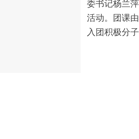
委书记杨兰萍
活动。团课由
入团积极分子