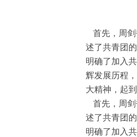
首先，周剑
述了共青团的
明确了加入共
辉发展历程，
大精神，起到
首先，周剑
述了共青团的
明确了加入共