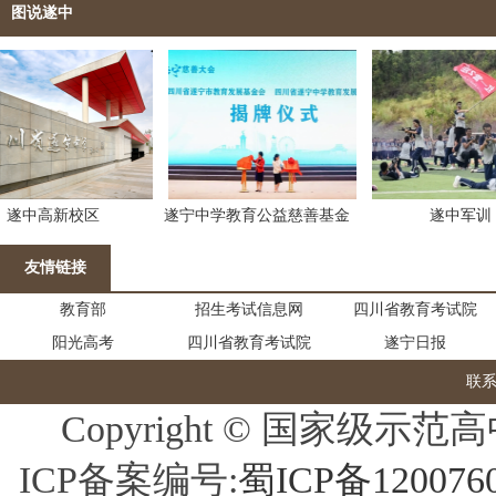
图说遂中
中高新校区
遂宁中学教育公益慈善基金
遂中军训
会
友情链接
教育部
招生考试信息网
四川省教育考试院
阳光高考
四川省教育考试院
遂宁日报
联
Copyright © 国家
ICP备案编号:
蜀ICP备120076