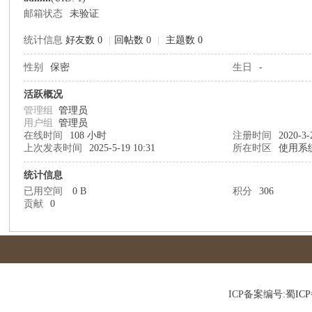
邮箱状态
未验证
统计信息
好友数 0
|
回帖数 0
|
主题数 0
性别
保密
生日
-
川
活跃概况
管理组
管理员
用户组
管理员
在线时间
108 小时
注册时间
2020-3-
上次发表时间
2025-5-19 10:31
所在时区
使用系
统计信息
已用空间
0 B
积分
306
贡献
0
省
ICP备案编号:
蜀ICP