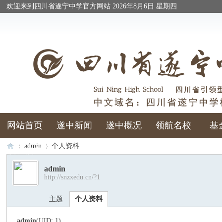
欢迎来到四川省遂宁中学官方网站
2026年8月6日 星期四
网站首页
遂中新闻
遂中概况
领航名校
基
admin
个人资料
校庆校友
admin
http://snzxedu.cn/?1
四
›
›
主题
个人资料
admin
(UID: 1)